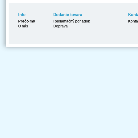
Info
Dodanie tovaru
Kont
Prečo my
Reklamačný poriadok
Konta
O nás
Doprava