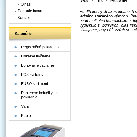
Úvod
Info
Prečo my
O nás
Dodanie tovaru
Po dlhoročných skúsenostiach s
jedného stabilného výrobcu. Pre
Kontakt
budú mať plnú kompatibilitu s le
vyplynulo z "búrlivých" čias fis
Usilujeme, aby náš vzťah so zák
Kategórie
Registračné pokladnice
Fiskálne tlačiarne
Bonovacie tlačiarne
POS systémy
EURO sortiment
Papierové kotúčiky do
pokladníc
Váhy
Káble